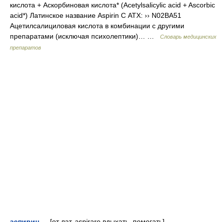
кислота + Аскорбиновая кислота* (Acetylsalicylic acid + Ascorbic
acid*) Латинское название Aspirin C АТХ: ›› N02BA51
Ацетилсалициловая кислота в комбинации с другими
препаратами (исключая психолептики)… …
Словарь медицинских
препаратов
аспирин
— [от лат. aspirare вдыхать, помогать] –