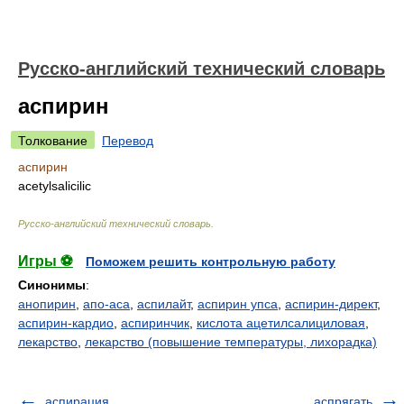
Русско-английский технический словарь
аспирин
Толкование
Перевод
аспирин
acetylsalicilic
Русско-английский технический словарь
.
Игры ⚽
Поможем решить контрольную работу
Синонимы
:
анопирин
,
апо-аса
,
аспилайт
,
аспирин упса
,
аспирин-директ
,
аспирин-кардио
,
аспиринчик
,
кислота ацетилсалициловая
,
лекарство
,
лекарство (повышение температуры, лихорадка)
аспирация
аспрягать