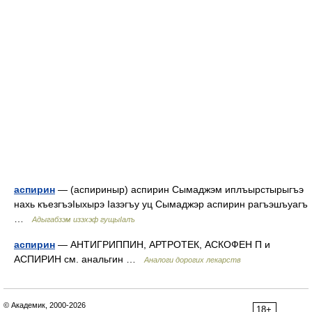
аспирин
— (аспириныр) аспирин Сымаджэм иплъырстырыгъэ
нахь къезгъэIыхырэ Iазэгъу уц Сымаджэр аспирин рагъэшъуагъ
…
Адыгабзэм изэхэф гущыIалъ
аспирин
— АНТИГРИППИН, АРТРОТЕК, АСКОФЕН П и
АСПИРИН см. анальгин …
Аналоги дорогих лекарств
© Академик, 2000-2026
18+