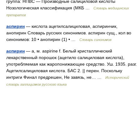
группа: НПВС — Производные салициловой кислоты
Нозологическая классификация (МКБ …
Словарь медицинских
препаратов
аспирин
— кислота ацетилсалициловая, аспиринчик,
анопирин Словарь русских синонимов. аспирин сущ., кол во
синонимов: 10 • анопирин (1) • …
Словарь синонимов
аспирин
— а, м. aspirine f. Белый кристаллический
лекарственный порошок (ацетило салициловая кислота),
употребляемая как жаропонижающее средство. Уш. 1935. разг.
Ацетилсалициловая кислота. БАС 2. || перен. Поскольку
интриги Финал предрешен, Не завязь, не… …
Исторический
словарь галлицизмов русского языка