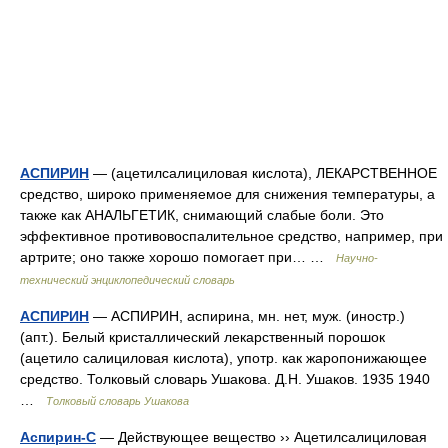
АСПИРИН
— (ацетилсалициловая кислота), ЛЕКАРСТВЕННОЕ
средство, широко применяемое для снижения температуры, а
также как АНАЛЬГЕТИК, снимающий слабые боли. Это
эффективное противовоспалительное средство, например, при
артрите; оно также хорошо помогает при… …
Научно-
технический энциклопедический словарь
АСПИРИН
— АСПИРИН, аспирина, мн. нет, муж. (иностр.)
(апт.). Белый кристаллический лекарственный порошок
(ацетило салициловая кислота), употр. как жаропонижающее
средство. Толковый словарь Ушакова. Д.Н. Ушаков. 1935 1940
…
Толковый словарь Ушакова
Аспирин-C
— Действующее вещество ›› Ацетилсалициловая